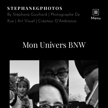
STEPHANEGPHOTOS
By Stéphane Guichard | Photographe De
Menu
Rue | Art Visuel | Créateur D'Ambiance
Mon Univers BNW